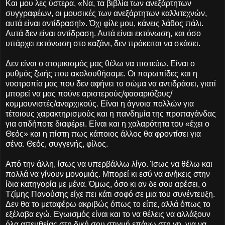
Και μου λες ύστερα, «Να, τα βιβλία των ανεξάρτητων
συγγραφέων, οι μουσικές των ανεξάρτητων καλλιτεχνών,
αυτά είναι αντίδραση!». Όχι φίλε μου, κάνεις λάθος πάλι.
Αυτά δεν είναι αντίδραση. Αυτά είναι εκτόνωση, και όσο
υπάρχει εκτόνωση στο καζάνι, δεν πρόκειται να σκάσει.
Δεν είναι ο ατομικισμός μας θέλω να πιστεύω. Είναι ο
ρυθμός ζωής που ακολουθήσαμε. Οι παρωπίδες και η
νοοτροπία μας που δεν αφήνει το σώμα να αντιδράσει, γιατί
μπορεί να μας πούνε αριστερούς/φασαριόζους/
κομμουνιστές/αναρχικούς. Είναι η άγνοια πολλών για
τέτοιους χαρακτηρισμούς και η πανδημία της προπαγάνδας
για οτιδήποτε διαφέρει. Είναι και η χαλαρότητα του «έχει ο
Θεός» και η πίστη πως κάποιος άλλος θα φροντίσει για
σένα. Θεός, συγγενής, φίλος.
Από την άλλη, ίσως να υπερβάλλω λίγο. Ίσως να θέλω και
πολλά να γίνουν μονομιάς. Μπορεί κι εσύ να ανήκεις στην
ίδια κατηγορία με μένα. Όμως, όσο κι αν δε σου αρέσει, ο
Τζίμης Πανούσης είχε πει κάτι σοφό σε μια του συνέντευξη.
Δεν θα το μεταφέρω ακριβώς όπως το είπε, αλλά όπως το
εξέλαβα εγώ. Εγωισμός είναι και το να θέλεις να αλλάξουν
όλα απευθείας στη δική σου στιγμή επάνω στη γη, για να