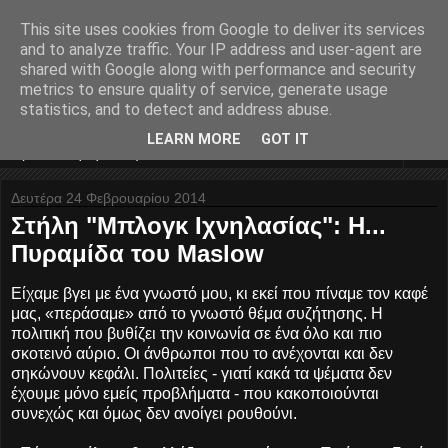
This site uses cookies from Google to deliver its services
Nyxteridas... divina
and to analyze traffic. Your IP address and user-agent are
shared with Google along with performance and security
melodia...
metrics to ensure quality of service, generate usage
statistics, and to detect and address abuse.
LEARN MORE
GOT IT
▼
Δευτέρα 24 Φεβρουαρίου 2014
Στήλη "Μπλογκ Ιχνηλασίας": Η...
Πυραμίδα του Maslow
Είχαμε βγει με ένα γνωστό μου, κι εκεί που πίναμε τον καφέ
μας, «περάσαμε» από το γνωστό θέμα συζήτησης. Η
πολιτική που βυθίζει την κοινωνία σε ένα όλο και πιο
σκοτεινό αύριο. Οι άνθρωποι που το ανέχονται και δεν
σηκώνουν κεφάλι. Πολιτείες - γιατί κακά τα ψέματα δεν
έχουμε μόνο εμείς προβλήματα - που κακοποιούνται
συνεχώς και όμως δεν ανοίγει ρουθούνι.