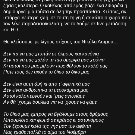
ζήσεις καλύτερα. Ο καθένας από εμάς βάζει ένα λιθαράκι ή
δημιουργεί μια τρύπα σε όλη την προσπάθεια. Κι ίσως, αν
υπάρχει δεύτερη ζωή, σε τούτη τη γη ή σε κάποιο χώρο που
τον λένε παράδεισο/κόλαση, να το δούμε σε live μετάδοση
και HD.
Θα κλείσουμε, με λίγους στίχους του Νικόλα Άσιμου…
Δεν πα να μας χτυπάν με όλμους και κανόνια
Δεν πα να μας χαλάν τα πιο όμορφά μας χρόνια
Κι αυτοί που μας μιλούν πως θέλουν το καλό μας
Ποτέ τους δεν ακούν το δίκιο το δικό μας
Δεν είναι αυτή ζωή κι από τ’ αφεντικά μας
Δεν είναι ανθρώπινα τα μεροκάματά μας
Αυτοί καλοπερνούν και `μεις αγωνιάμε
Αν θά `χουμε δουλειά για να `χουμε να φάμε
Το δίκιο μας εμπρός να βγάλουμε στους δρόμους
Μπουρλότο και φωτιά σε κράτος κι αστυνόμους
Τον ξέρουμε καλά της γης μας τον αφέντη
Μας έμαθε πολλά το αίμα του Νοέμβρη