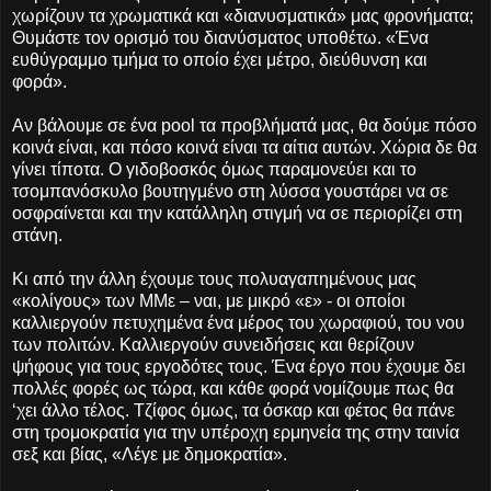
χωρίζουν τα χρωματικά και «διανυσματικά» μας φρονήματα;
Θυμάστε τον ορισμό του διανύσματος υποθέτω. «Ένα
ευθύγραμμο τμήμα το οποίο έχει μέτρο, διεύθυνση και
φορά».
Αν βάλουμε σε ένα pool τα προβλήματά μας, θα δούμε πόσο
κοινά είναι, και πόσο κοινά είναι τα αίτια αυτών. Χώρια δε θα
γίνει τίποτα. Ο γιδοβοσκός όμως παραμονεύει και το
τσομπανόσκυλο βουτηγμένο στη λύσσα γουστάρει να σε
οσφραίνεται και την κατάλληλη στιγμή να σε περιορίζει στη
στάνη.
Κι από την άλλη έχουμε τους πολυαγαπημένους μας
«κολίγους» των ΜΜε – ναι, με μικρό «ε» - οι οποίοι
καλλιεργούν πετυχημένα ένα μέρος του χωραφιού, του νου
των πολιτών. Καλλιεργούν συνειδήσεις και θερίζουν
ψήφους για τους εργοδότες τους. Ένα έργο που έχουμε δει
πολλές φορές ως τώρα, και κάθε φορά νομίζουμε πως θα
‘χει άλλο τέλος. Τζίφος όμως, τα όσκαρ και φέτος θα πάνε
στη τρομοκρατία για την υπέροχη ερμηνεία της στην ταινία
σεξ και βίας, «Λέγε με δημοκρατία».