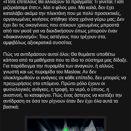
«Πότε επιτέλους θα αλλάξουν τα πράγματα; Τι γίνεται; Γιατί
μιζεριάσαμε έτσι;», λέει ο φίλος μου. Μα καλά, δεν έχει
καταλάβει ακόμα την πλεκτάνη που με πολύ προσεκτικές,
οργανωμένες κινήσεις στήθηκε τόσα χρόνια γύρω μας; Δεν
έχει δει τις οικογένειες που στέκουν χρεωμένες μπροστά
από τον γκισέ για να διεκδικήσουν όπως μπορούν έναν
«διακανονισμό»; Τους αστέγους που τρέχουν στα,
αμφιβόλως αξιοκρατικά συσσίτια;
Πώς να αντιδράσουν αυτοί όλοι; Θα θυμάστε υποθέτω
κάποια από τα μαθήματα που το ίδιο το σύστημα μας δίδαξε.
Για παράδειγμα την πυραμίδα των αναγκών, ή αλλιώς
γνωστή και ως πυραμίδα του Maslow. Αν δεν
ολοκληρωθούν οι ανάγκες σε κάθε επίπεδο, δεν μπορείς να
προχωρήσεις στο επόμενο. Πρώτο ρόλο έχουν οι
φυσιολογικές ανάγκες, η τροφή, το νερό, ο ύπνος, η
αναπνοή, το καταφύγιο. Πώς ένας άστεγος να κοιτάξει την
αντίδραση σε όσα τον ρίχνουν όταν δεν έχει όλα αυτά τα
βασικά;