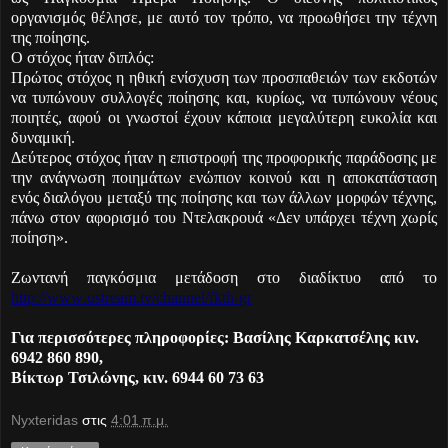
οργανισμός θέλησε, με αυτό τον τρόπο, να προωθήσει την τέχνη
της ποίησης.
Ο σ
τόχος ήταν διπλός:
Πρώτος στόχος η
ηθική ενίσχυση των προσπαθειών των εκδοτών
να τυπώνουν συλλογές ποίησης και, κυρίως, να τυπώνουν νέους
ποιητές, αφού οι γνωστοί έχουν κάποια μεγαλύτερη ευκολία και
δυναμική.
Δεύτερος στόχος ήταν η επιστροφή της προφορικής παράδοσης με
την ανάγνωση ποιημάτων ενώπιον κοινού και η αποκατάσταση
ενός διαλόγου μεταξύ της ποίησης και των άλλων μορφών τέχνης,
πάνω στον αφορισμό του Ντελακρουά «Δεν υπάρχει τέχνη χωρίς
ποίηση».
Ζ
ωντανή παγκόσμια μετάδοση στο διαδίκτυο από το
http
://
www
.
ustream
.
tv
/
channel
/
fkth
-
gr
Για περισσότερες πληροφορ
ίες: Βασίλης Καρκατσέλης κιν.
6942 860 890,
Βίκτωρ Τσιλώνης, κιν. 6944 60 73 63
Nyxteridas
στις
4:01 π.μ.