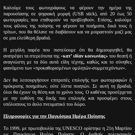
Καλούμε τους φωτογράφους να φέρουν την ημέρα της
παρουσίασης σε ψηφιακή μορφή (USB stick), από 20 έως 50
φωτογραφίες που επιθυμούν να προβληθούν. Επίσης, καλούμε
τους φίλους της ποίησης να φέρουν τα ποιήματα, δικά τους ή
τρίτων, που θα θέλανε να διαβάσουν και να μοιραστούν μαζί μας
σε μια ελεύθερη βραδιά.
Η μεγάλη παρέα που πιστεύουμε ότι θα δημιουργηθεί, θα
ανατρέψει τα στερεότυπα της «
κατ’ ιδίαν κοινωνίας»
του θεατή ή
αναγνώστη με τα δύο αυτά είδη τέχνης, καθώς και το σύνηθες
φαινόμενο των «προκαθορισμένων ομιλητών-συμμετεχόντων».
Δεν θα λειτουργήσουν
επιτροπές επιλογής των φωτογραφιών ή
πρόκρισης ποιημάτων, ούτε λίστα ποιητών. Σε αυτή τη βραδιά,
όλοι θα έχουν τη θέση και το χρόνο τους. Ο καθένας προσέρχεται
με την ευθύνη της δικής του επιλογής και προσφέρει στους
υπόλοιπους το άυλο πνευματικό του δώρο.
Πληροφορίες για
την Παγκόσμια Ημέρα Ποίησης
Το 1999, με πρωτοβουλία της
UNESCO
ορίστηκε η 21η Μαρτίου
ως Παγκόσμια Ημέρα Ποίησης. Ο διεθνής πολιτιστικός