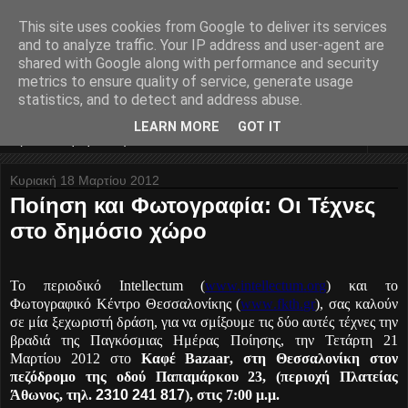
This site uses cookies from Google to deliver its services
Nyxteridas... divina
and to analyze traffic. Your IP address and user-agent are
shared with Google along with performance and security
melodia...
metrics to ensure quality of service, generate usage
statistics, and to detect and address abuse.
LEARN MORE
GOT IT
▼
Κυριακή 18 Μαρτίου 2012
Ποίηση και Φωτογραφία: Οι Τέχνες
στο δημόσιο χώρο
Το περιοδικό
Intellectum
(
www.
intellectum
.
org
) και το
Φωτογραφικό Κέντρο Θεσσαλονίκης
(
www
.
fkth
.
gr
), σας καλούν
σε μία ξεχωριστή δράση, για να σμίξουμε τις δύο αυτές τέχνες την
βραδιά της Παγκόσμιας Ημέρας Ποίησης, την Τετάρτη 21
Μαρτίου 2012 στο
Καφέ
Bazaar
, στη Θεσσαλονίκη στον
πεζόδρομο της οδού Παπαμάρκου 23, (περιοχή Πλατείας
Άθωνος, τηλ.
2310 241 817
), στις 7:00 μ.μ.