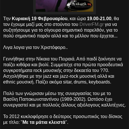
Την
Κυριακή 19 Φεβρουαρίου
, και ώρα
19.00-21.00
, θα
τον έχουμε μαζί μας στο στούντιο του
DriverFM.gr
για να
συζητήσουμε για το σίγουρα σημαντικό παρελθόν, για το
πολύ σημαντικό παρόν αλλά και το μέλλον που έρχεται...
Λιγα λογια για τον Χριστόφορο..
Γεννήθηκε στην Νίκαια του Πειραιά. Από παιδί ξεκίνησε να
παίζει κιθάρα και βιολί. Συμμετείχε στα πρώτα προοδευτικά
συγκροτήματα rock μουσικής στην δεκαετία του ?70.
Ασχολήθηκε με την jazz και jazz-rock μουσική αλλά και
ethnic μουσική. Παίζει ακόμα sitar, drums, keyboards.
Πολύ των γνώρισαν μέσω της συνεργασίας του με το
Βασίλη Παπακωνσταντίνου (1989-2002). Ωστόσο έχει
συνεργαστεί και με πολλούς άλλους αξιόλογους καλλιτέχνες.
Το 2012 κυκλοφόρησε ο δεύτερος προσωπικός του δίσκος
με τίτλο: "
Με τα μάτια κλειστά
".