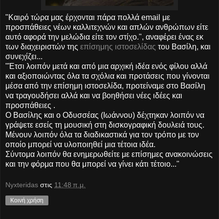
"Καιρό τώρα μας έρχονται πάρα πολλά email με
προσπάθειες νέων καλλιτεχνών και απλών ανθρώπων είτε
αυτό αφορά την μελώδια είτε τον στίχο.", αναφέρει ένας εκ
των διαχειριστών της
επίσημης ιστοσελίδας
του Βασίλη, και
συνεχίζει...
"Έτσι λοιπόν μετά και από μια αρχική ιδέα ενός φίλου αλλά
και αξιοποιώντας όλα τα σχόλια και προτάσεις που γίνονται
μέσα από την επίσημη ιστοσελίδα, προτείναμε στο Βασίλη
να τραγουδήσει αλλά και να βοηθήσει νέες ιδέες και
προσπάθειες .
Ο Βασίλης και ο Οδυσσέας (Ιωάννου) δέχτηκαν λοιπόν να
γράψετε εσείς τη μουσική στη δισκογραφική δουλειά τους.
Μένουν λοιπόν όλα τα διαδικαστικά για τον τρόπο με τον
οποίο μπορεί να υλοποιηθεί μια τέτοια ιδέα.
Σύντομα λοιπόν θα ενημερωθείτε με επίσημες ανακοινώσεις
και την φόρμα που θα μπορεί να γίνει κάτι τέτοιο..."
Nyxteridas
στις
11:48 π.μ.
Κοινή χρήση