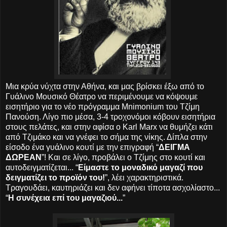
Μια κρύα νύχτα στην Αθήνα, και μας βρίσκει έξω από το
Γυάλινο Μουσικό Θέατρο να περιμένουμε να κόψουμε
εισητήριο για το νέο πρόγραμμα Mnimοnium του Τζίμη
Πανούση. Λίγο πιο μέσα, 3-4 τροχονόμοι κόβουν εισητήρια
στους πελάτες, και στην αφίσα ο Κarl Marx να θυμήζει κάτι
από Τζιμάκο και να γνέφει το σήμα της νίκης. Δίπλα στην
είσοδο ένα γυάλινο κουτί με την επιγραφή “
ΔΕΙΓΜΑ
ΔΩΡΕΑΝ
”! Και σε λίγο, προβάλει ο Τζίμης στο κουτί και
αυτοδειγματίζεται... “
Είμαστε το μοναδικό μαγαζί που
δειγματίζει το προϊόν του!
”, λέει χαρακτηριστικά.
Τραγουδάει, καυτηριάζει και δεν αφήνει τίποτα ασχολίαστο...
“
Η συνέχεια επί του μαγαζιού...
”