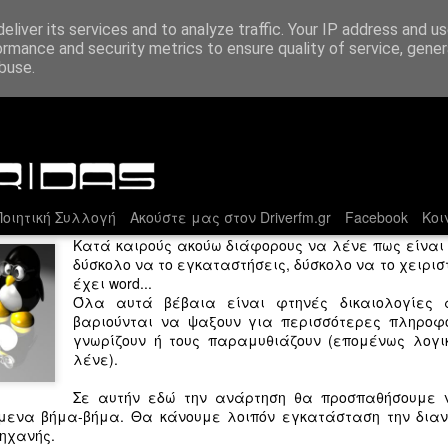
eliver its services and to analyze traffic. Your IP address and u
ormance and security metrics to ensure quality of service, gene
buse.
ορούν να εγκαταστήσουν linux στον υπολογιστ
οιητική Συλλογή
Ακούστε μας στον Driverfm.gr
Facebook
Κοι
Κατά καιρούς ακούω διάφορους να λένε πως είναι δύ
δύσκολο να το εγκαταστήσεις, δύσκολο να το χειριστ
έχει word...
Όλα αυτά βέβαια είναι φτηνές δικαιολογίες 
βαριούνται να ψαξουν για περισσότερες πληροφ
Χρι
Εναρκτήριο λάκτισμα για τη σεζόν στον DriverFM
γνωρίζουν ή τους παραμυθιάζουν (επομένως λογικ
Ξεκί
«Κάθε κατεργάρης στον πάγκο του»… κι
καμπ
λένε).
ενώ οι καλοκαιρινές διακοπές ετοιμάζονται
Στην
για το σφύριγμα λήξης, ο DriverFM είναι στη
Οι G
πετο
σέντρα!
Σε αυτήν εδώ την ανάρτηση θα προσπαθήσουμε 
αυτο
ευθύ
τους
ενα βήμα-βήμα. Θα κάνουμε λοιπόν εγκατάσταση την διαν
Ο Γι
Η σεζόν 2015-2016 αποτέλεσε μια περίοδο
τίτλ
Ο υπ
μηχανής.
με τ
μελέτης, δοκιμών, συζητήσεων-αλλαγών-
δίσκ
Γύρω