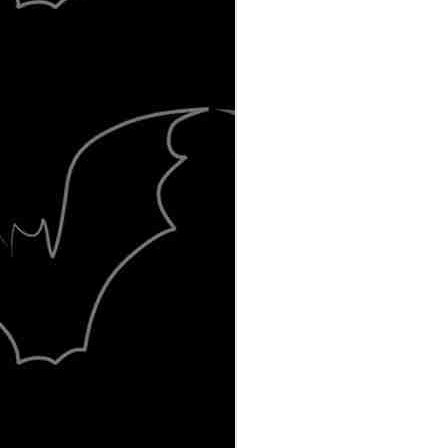
Καλεσμένος αυτό το Σάββατο 7 Σε
στην εκπομπή Rock 'n' Sport στον ρ
σταθμό BlueStar.
MAY
8