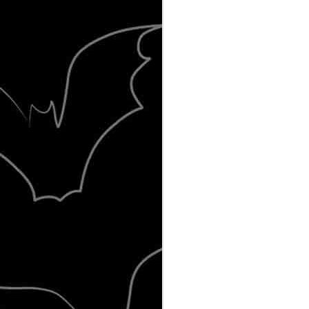
Κλικ για μεγέθυνση..
Υ.Γ.
NOV
13
Schooldrivers κυκλοφορούν στις 20
αυτοχρηματοδοτούμενο ντεμπούτο 
"Theronation" και μέσω καμπάνιας σ
φιλοδοξούν να καλύψουν το κόστος
άλμπουμ σε βινύλιο.
OCT
23
Οι συλλογές "Rock 'n' Roll Βοήθειες
δημιουργήθηκαν από τον Δημήτρη
(www.dimitrisdimitrakas.gr ) και κυκ
1993 η πρώτη συλλογή και το 1995 