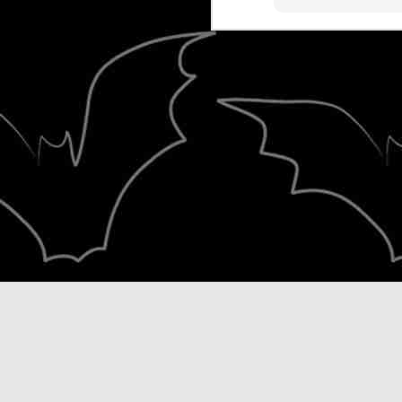
Κλικ για μεγέθυνση..
Υ.Γ.
NOV
13
Schooldrivers κυκλοφορούν στις 20
αυτοχρηματοδοτούμενο ντεμπούτο 
"Theronation" και μέσω καμπάνιας σ
φιλοδοξούν να καλύψουν το κόστος
άλμπουμ σε βινύλιο.
OCT
23
Οι συλλογές "Rock 'n' Roll Βοήθειες
δημιουργήθηκαν από τον Δημήτρη
(www.dimitrisdimitrakas.gr ) και κυκ
1993 η πρώτη συλλογή και το 1995 