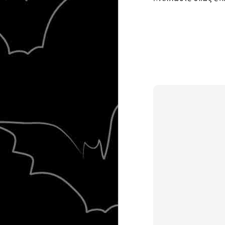
κάτι βρώμικο και αηδιαστικό –όχι ότ
περισσότερες φορές.
FEB
22
23/2/2014, 01:24