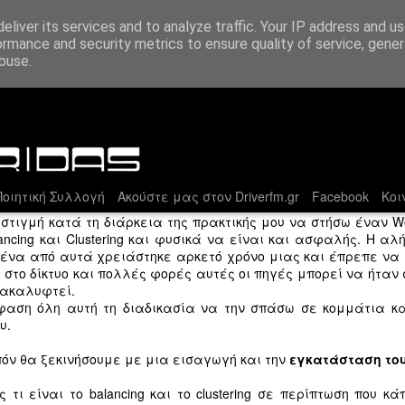
eliver its services and to analyze traffic. Your IP address and u
ormance and security metrics to ensure quality of service, gene
buse.
Apache+Apache Tomcat vol.1
οιητική Συλλογή
Ακούστε μας στον Driverfm.gr
Facebook
Κοι
στιγμή κατά τη διάρκεια της πρακτικής μου να στήσω έναν We
ancing και Clustering και φυσικά να είναι και ασφαλής. Η αλή
ένα από αυτά χρειάστηκε αρκετό χρόνο μιας και έπρεπε να
 στο δίκτυο και πολλές φορές αυτές οι πηγές μπορεί να ήταν σ
νακαλυφτεί.
Χρι
Εναρκτήριο λάκτισμα για τη σεζόν στον DriverFM
φαση όλη αυτή τη διαδικασία να την σπάσω σε κομμάτια κ
Ξεκί
«Κάθε κατεργάρης στον πάγκο του»… κι
καμπ
υ.
ενώ οι καλοκαιρινές διακοπές ετοιμάζονται
Στην
για το σφύριγμα λήξης, ο DriverFM είναι στη
Οι G
πετο
σέντρα!
όν θα ξεκινήσουμε με μια εισαγωγή και την
εγκατάσταση του
αυτο
ευθύ
τους
Ο Γι
Η σεζόν 2015-2016 αποτέλεσε μια περίοδο
τίτλ
Ο υπ
τι είναι το balancing και το clustering σε περίπτωση που κά
με τ
μελέτης, δοκιμών, συζητήσεων-αλλαγών-
δίσκ
Γύρω