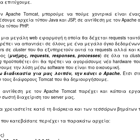
«Δεν
ανατροφοδότησης και ξανά δοκιμών.
εται
να επιτύχουμε.
τσά
Ο Γι
δισκ
με τ
Η νέ
ανεπ
KollektivA Live @ Fuzz 2016 - Review
«Δεν
ν Apache Tomcat, μπορούμε να πούμε χοντρικά είναι ένας
τέσσ
Παρα
Ήμου
φέρ
σας 
σουμε αρχεία τύπου Java και JSP, σε αντίθεση με τον Apache 
για 
Να σου πω την αλήθεια, στεναχωρήθηκα.
Η νέ
της 
εγώ 
Όχι για την έκβαση του live, αλλά για την
α τύπου PHP.
τέσσ
Κρίσ
Οι A
μου 
προσέλευση σε σχέση με το performance.
φέρ
πριν
χρόν
της 
ολοκ
 μια μεγάλη web εφαρμογή η οποία θα δέχεται requests ταυτ
Από τη μία μεριά είχαμε μία μπάντα που
Κρίσ
Κύρι
οποί
ήταν -και συνεχίζει να είναι- έτοιμη για
α πρέπει να απαντάει σε όλους με ένα μεγάλο όγκο δεδομένων
και 
όλα, κι από την άλλη ένα μισογεμάτο Fuzz.
ers σε
cluster
που θα εξυπηρετούν αυτά τα requests αλλά και 
Ο ελ
με δ
Για μένα το μεγαλύτερο λάθος βαραίνει
Άλλη
εμβρ
ος (
μνήμης, requests, responses, processes
) σε όλα τα
clust
την διοργάνωση.
στον
την 
Παρουσίαση βιβλίου-CD “Δεν ήσουν εσύ για επανάσταση” του Γιώργου Καββαδία με παράλληλες καλλιτεχνικές δράσεις
g
προϋποθέτει ότι θα πρέπει να αγοράσουμε νέο hardware που
Driv
Περά
"Η μπαλάντα της Φυλακής": Τα σύμβολα που κάνουν τις πιο νωχελικές συνειδήσεις να εξεγερθούν
Δεν 
ουμε την λύση μέσω software που είναι πιο οικονομική.
τελε
ην επίσημη
Καλο
διαπ
 διαδικασία για μας λοιπόν, την κάνει ο Apache.
Έτσι στ
ς “Δεν ήσουν
περσ
2014: Το άλμπουμ «Η μπαλάντα της
άνευ
Κατα
Ο κα
σεις Εντύποις,
 τους διάφορους Tomcat που θα δημιουργήσουμε.
οργ
φυλακής» των KollektivA βλέπει το φως της
εξευ
τρέχ
Ένα
δίας- καλεί
ραδ
δημοσιότητας.
Απερ
βλέπ
ά και τους
Δυο 
ξύλο
 αντίθεση με τον Apache Tomcat παρέχει και κάποια εργ
σικής και του
Μια
Ένα μουσικό έργο πρωτόγνωρο για τα
μιας
εκπο
σωστή διαχείριση του server μας.
δεδομένα της ελληνικής μουσικής σκηνής.
να π
Πολυ
μικ
Το σ
Μια προσπάθεια μεταφοράς και
κάτο
πολλ
παραλληλισμού του τελευταίου έργου του
φίλο
Κάτι
θα χρειαστείτε κατά τη διάρκεια και των τεσσάρων βημάτων
φίλο
Σαν 
Oscar Wilde που κυκλοφόρησε το 1897, με τη
ταξί
εξηγ
Παρ
σύγχρονη εποχή.
slid
Ίσως
ar που κατεβάσατε περιέχει τα παρακάτω αρχεία:
prese
οποί
"ρίχ
τρώγ
ς)
που 