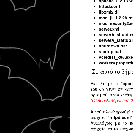
apache_2.2.13-w
24
httpd.conf
libxml2.dll
mod_jk-1.2.28-ht
mod_security2.s
server.xml
serverA_shutdo
serverA_startup.
shutdown.bat
startup.bat
vcredist_x86.exe
workers.properti
Σε αυτό το βή
Εκτελούμε το “
apac
του να γίνει σε κά
ορισμού στον φάκε
“
C:\Apache\Apache2.2
Περιήγηση στο διαδίκτυο, παρατηρ
άρθρα ειδησεογραφικά. Επικαιρότ
Αφού ολοκληρωθεί η
και αρκετή πολιτική.Ξεκινάς να α
πολλά. Για τα στημένα "παιχνίδια"
αρχείο “
httpd.conf
τη φρασεολογία, για τις σκέψεις κ
Αναλόγως με το πο
αντιδράσεις του κόσμου.
αρχείο αυτό ψάχνο