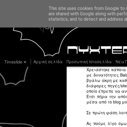
This site uses cookies from Google to d
are shared with Google along with perf
statistics, and to detect and address a
AUG
13
Timeslide
Αρχική σελίδα
Προσωπική Ιστοσελίδα
Νέα Π
Χρειάστηκε κάποια 
με δυνατότητες Bal
βγάλω άκρη με καθ
διάφορες πηγές/site
OCT
οποίο έπρεπε να α
Έτσι πήρα την από
2
μέσα από το blog μο
Σε πρώτη φάση λοιπ
Ας πούμε λίγο όμως 