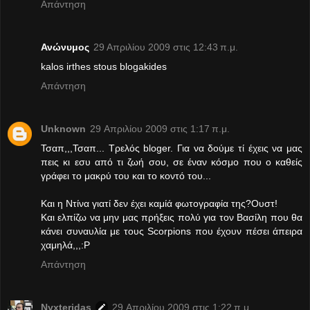
Απάντηση
Ανώνυμος
29 Απριλίου 2009 στις 12:43 π.μ.
kalos irthes stous blogakides
Απάντηση
Unknown
29 Απριλίου 2009 στις 1:17 π.μ.
Τσαπ,,,Τσαπ... Τρελός bloger. Για να δούμε τί έχεις να μας
πεις κι εσυ από τι ζωή σου, σε έναν κόσμο που ο καθείς
γράφει το μακρύ του και το κοντό του...
Και η Ντίνα γιατί δεν έχει καμίά φωτογραφία της?Ουστ!
Και ελπίζω να μην μας πρήξεις πολύ για τον Βασίλη που θα
κάνει συναυλία με τους Scorpions που έχουν πέσει άπειρα
χαμηλά,,,:P
Απάντηση
Nyxteridas
29 Απριλίου 2009 στις 1:22 π.μ.