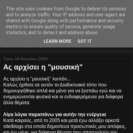
This site uses cookies from Google to deliver its services
Nyxteridas... divina
and to analyze traffic. Your IP address and user-agent are
shared with Google along with performance and security
melodia...
metrics to ensure quality of service, generate usage
statistics, and to detect and address abuse.
LEARN MORE
GOT IT
▼
Τρίτη 28 Απριλίου 2009
Ας αρχίσει η "μουσική"
Ας αρχίσει η "μουσική" λοιπόν...
Καλώς ήρθατε σε αυτόν το Διαδικτυακό τόπο που
δημιουργήθηκε απλά και μόνο για να ξεσπάω εγώ και να
ενημερώνονται φυσικά και οι ενδιαφερόμενοι για διάφορα
άλλα θέματα.
Λίγα λόγια παραπάνω για αυτήν την ενέργεια
Κατά καιρούς, από το 2005 και μετά έχω αλλάξει αρκετά
site/blogs στα οποία δημοσίευα προσωπικές μου απόψεις,
και όχι μόνο, για διάφορα θέματα που απασχολούν την