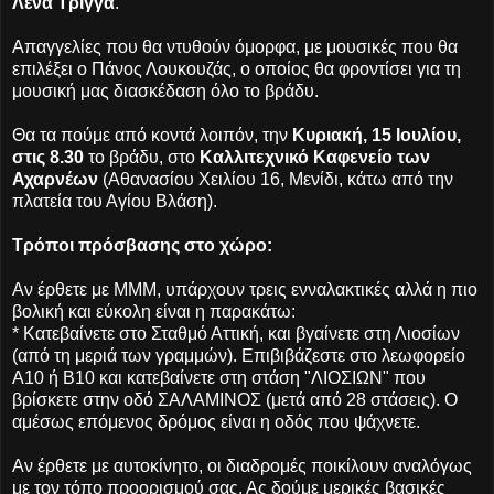
Λένα Τρίγγα
.
Απαγγελίες που θα ντυθούν όμορφα, με μουσικές που θα
επιλέξει ο Πάνος Λουκουζάς, ο οποίος θα φροντίσει για τη
μουσική μας διασκέδαση όλο το βράδυ.
Θα τα πούμε από κοντά λοιπόν, την
Κυριακή, 15 Ιουλίου,
στις 8.30
το βράδυ, στο
Καλλιτεχνικό Καφενείο των
Αχαρνέων
(Αθανασίου Χειλίου 16, Μενίδι, κάτω από την
πλατεία του Αγίου Βλάση).
Τρόποι πρόσβασης στο χώρο:
Αν έρθετε με ΜΜΜ, υπάρχουν τρεις ενναλακτικές αλλά η πιο
βολική και εύκολη είναι η παρακάτω:
* Κατεβαίνετε στο Σταθμό Αττική, και βγαίνετε στη Λιοσίων
(από τη μεριά των γραμμών). Επιβιβάζεστε στο λεωφορείο
Α10 ή Β10 και κατεβαίνετε στη στάση "ΛΙΟΣΙΩΝ" που
βρίσκετε στην οδό ΣΑΛΑΜΙΝΟΣ (μετά από 28 στάσεις). Ο
αμέσως επόμενος δρόμος είναι η οδός που ψάχνετε.
Αν έρθετε με αυτοκίνητο, οι διαδρομές ποικίλουν αναλόγως
με τον τόπο προορισμού σας. Ας δούμε μερικές βασικές