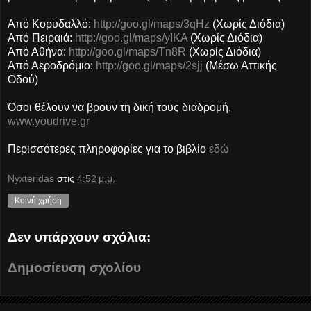
Από Κορυδαλλό:
http://goo.gl/maps/3qHz
(Χωρίς Διόδια)
Από Πειραιά:
http://goo.gl/maps/yIKA
(Χωρίς Διόδια)
Από Αθήνα:
http://goo.gl/maps/Tn8R
(Χωρίς Διόδια)
Από Αεροδρόμιο:
http://goo.gl/maps/2sjj
(Μέσω Αττικής
Οδού)
Όσοι θέλουν να βρουν τη δική τους διαδρομή,
www.youdrive.gr
Περισσότερες πληροφορίες για το βιβλίο
εδώ
Nyxteridas
στις
4:52 μ.μ.
Κοινή χρήση
Δεν υπάρχουν σχόλια:
Δημοσίευση σχολίου