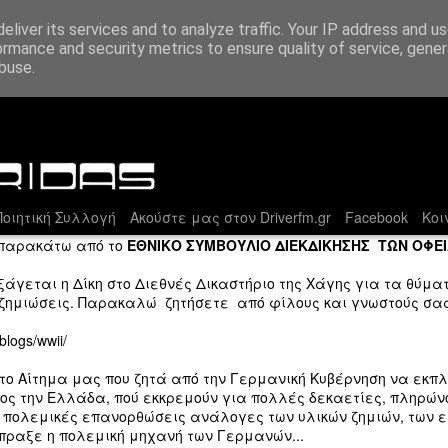
eliver its services and to analyze traffic. Your IP address and u
ormance and security metrics to ensure quality of service, gene
buse.
φή Αιτήματος προς την Γερμανική Κυβέρνηση
οφειλές της
οιητική Συλλογή
Ακούστε μας στον Driverfm.gr
Facebook
Κοι
παρακάτω από το
EΘΝΙΚΟ ΣΥΜΒΟΥΛΙΟ ΔΙΕΚΔΙΚΗΣΗΣ ΤΩΝ ΟΦΕ
ξάγεται η Δίκη στο Διεθνές Δικαστήριο της Χάγης για τα θύμα
οζημιώσεις. Παρακαλώ ζητήσετε από φίλους και γνωστούς σας
Χρι
Εναρκτήριο λάκτισμα για τη σεζόν στον DriverFM
blogs/wwii/
Ξεκί
«Κάθε κατεργάρης στον πάγκο του»… κι
καμπ
ενώ οι καλοκαιρινές διακοπές ετοιμάζονται
Στην
το Αίτημα μας που ζητά από την Γερμανική Κυβέρνηση να εκπλ
για το σφύριγμα λήξης, ο DriverFM είναι στη
Οι G
πετο
σέντρα!
ος την Ελλάδα, πού εκκρεμούν για πολλές δεκαετίες, πληρών
αυτο
ευθύ
τους
ι πολεμικές επανορθώσεις ανάλογες των υλικών ζημιών, των 
Ο Γι
Η σεζόν 2015-2016 αποτέλεσε μια περίοδο
τίτλ
Ο υπ
πραξε η πολεμική μηχανή των Γερμανών...
με τ
μελέτης, δοκιμών, συζητήσεων-αλλαγών-
δίσκ
Γύρω