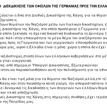
«Δεν
ανατροφοδότησης και ξανά δοκιμών.
εται
τσά
Ο Γι
δισκ
 ΔΙΕΚΔΙΚΗΣΗΣ ΤΩΝ ΟΦΕΙΛΩΝ ΤΗΣ ΓΕΡΜΑΝΙΑΣ ΠΡΟΣ ΤΗΝ ΕΛΛ
με τ
Η νέ
ανεπ
KollektivA Live @ Fuzz 2016 - Review
«Δεν
τέσσ
Παρα
Ήμου
φέρ
σας 
ξάγεται η δίκη στο Διεθνές Δικαστήριο της Χάγης για τα θύμα
για 
Να σου πω την αλήθεια, στεναχωρήθηκα.
Η νέ
της 
εγώ 
Όχι για την έκβαση του live, αλλά για την
ζημιώσεις.
τέσσ
Κρίσ
Οι A
μου 
προσέλευση σε σχέση με το performance.
φέρ
ήνων θυμάτων του Ναζισμού μέσω των Ιταλικών δικαστηρίων, έ
πριν
χρόν
της 
ολοκ
ς Δικαστήριο της Χάγης, στο οποίο προσέφυγε η Γερμανία για 
Από τη μία μεριά είχαμε μία μπάντα που
Κρίσ
Κύρι
οποί
ήταν -και συνεχίζει να είναι- έτοιμη για
 οποίο ξεκίνησε τη σχετική δικαστική διαδικασία τη Δευτέρα 1
και 
όλα, κι από την άλλη ένα μισογεμάτο Fuzz.
 και πάλι στην επικαιρότητα το μέγα θέμα του ανεξόφλητου α
Ο ελ
με δ
Για μένα το μεγαλύτερο λάθος βαραίνει
Άλλη
εμβρ
μας προς τη Γερμανία και των γερμανικών επανορθώσεων για
την διοργάνωση.
στον
την 
Παρουσίαση βιβλίου-CD “Δεν ήσουν εσύ για επανάσταση” του Γιώργου Καββαδία με παράλληλες καλλιτεχνικές δράσεις
ώρα μας, αφού η Ελλάδα είναι η μόνη χώρα η οποία δεν έχει
Driv
Περά
"Η μπαλάντα της Φυλακής": Τα σύμβολα που κάνουν τις πιο νωχελικές συνειδήσεις να εξεγερθούν
Δεν 
τελε
ην επίσημη
Καλο
διαπ
ική,δυστυχώς,στάση όλων των ελληνικών κυβερνήσεων, στο μέγ
ς “Δεν ήσουν
περσ
2014: Το άλμπουμ «Η μπαλάντα της
άνευ
Κατα
Ο κα
σεις Εντύποις,
 γίνει ενεργητική.
οργ
φυλακής» των KollektivA βλέπει το φως της
εξευ
τρέχ
Ένα
δίας- καλεί
ραδ
δημοσιότητας.
κη, από σήμερα,οι Υπουργοί Δικαιοσύνης, Εξωτερικών και
Απερ
βλέπ
ά και τους
Δυο 
ξύλο
χιστον,να παρακολουθήσουν αυτή την πολυσήμαντη για τα εθ
σικής και του
Μια
Ένα μουσικό έργο πρωτόγνωρο για τα
μιας
εκπο
δεδομένα της ελληνικής μουσικής σκηνής.
να π
Πολυ
μικ
Το σ
Μια προσπάθεια μεταφοράς και
κάτο
ν θα είναι τιμή μόνο,για τα θύματα του Ναζισμού,αλλά,επι τέ
πολλ
παραλληλισμού του τελευταίου έργου του
φίλο
Κάτι
 Χάγης και στην παγκόσμια κοινή γνώμη, την αποφαστικότητα τ
φίλο
Σαν 
Oscar Wilde που κυκλοφόρησε το 1897, με τη
ταξί
εξηγ
Παρ
ξει δυναμικά τις διεκδικήσεις των συγγενών των ελλήνων θυμά
σύγχρονη εποχή.
slid
Ίσως
 και υλική αποζημίωση.
prese
οποί
θνές Δικαστήριο της Χάγης,στις σημερινές συνθήκες,έχει τερά
"ρίχ
τρώγ
ν της Πατρίδας μας.
που 