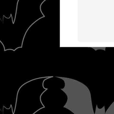
MAY
12
"Συνδυασμός" σου λέει, όπως και ν
είναι πιο εκλεπτυσμένο ρε παιδί μ
"παράταξη" και σου 'ρχεται κάτι σ