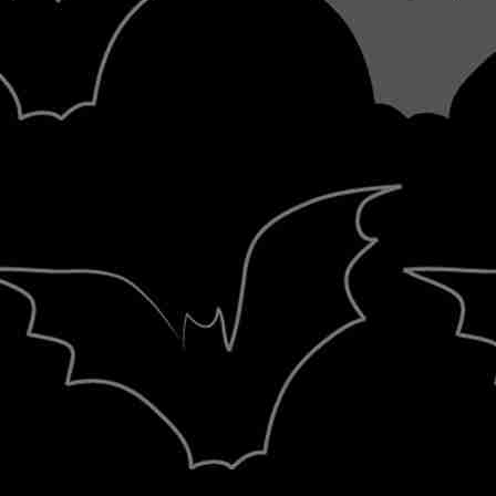
κάτι βρώμικο και αηδιαστικό –όχι ότ
περισσότερες φορές.
FEB
22
23/2/2014, 01:24