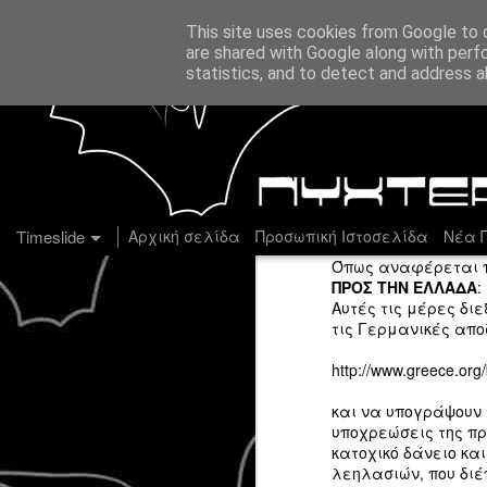
This site uses cookies from Google to d
are shared with Google along with perf
statistics, and to detect and address a
Υπογρα
SEP
23
Timeslide
Αρχική σελίδα
Προσωπική Ιστοσελίδα
Νέα Π
Όπως αναφέρεται 
ΠΡΟΣ ΤΗΝ ΕΛΛΑΔΑ
:
Αυτές τις μέρες διε
τις Γερμανικές απ
OCT
http://www.greece.org/
2
και να υπογράψουν 
υποχρεώσεις της πρ
κατοχικό δάνειο κα
λεηλασιών, που διέ