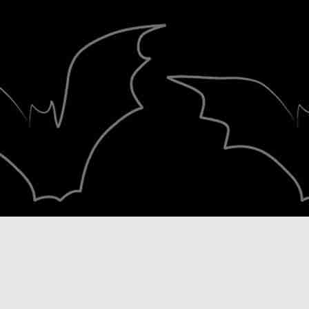
Κλικ για μεγέθυνση..
Υ.Γ.
NOV
13
Schooldrivers κυκλοφορούν στις 20
αυτοχρηματοδοτούμενο ντεμπούτο 
"Theronation" και μέσω καμπάνιας σ
φιλοδοξούν να καλύψουν το κόστος
άλμπουμ σε βινύλιο.
OCT
23
Οι συλλογές "Rock 'n' Roll Βοήθειες
δημιουργήθηκαν από τον Δημήτρη
(www.dimitrisdimitrakas.gr ) και κυκ
1993 η πρώτη συλλογή και το 1995 