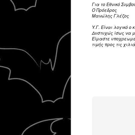
Για το Εθνικό Συμβο
24
Ο Πρόεδρος
Μανώλης Γλέζος
Υ.Γ. Είναι λογικό ο
Δυστυχώς ίσως να μ
Είμαστε υποχρεωμέν
τιμής προς τις χιλ
Περιήγηση στο διαδίκτυο, παρατηρ
άρθρα ειδησεογραφικά. Επικαιρότ
και αρκετή πολιτική.Ξεκινάς να α
πολλά. Για τα στημένα "παιχνίδια"
τη φρασεολογία, για τις σκέψεις κ
αντιδράσεις του κόσμου.