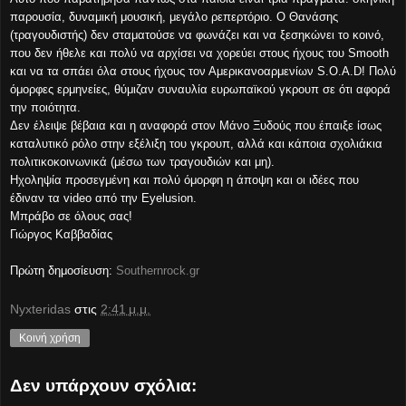
παρουσία, δυναμική μουσική, μεγάλο ρεπερτόριο. Ο Θανάσης
(τραγουδιστής) δεν σταματούσε να φωνάζει και να ξεσηκώνει το κοινό,
που δεν ήθελε και πολύ να αρχίσει να χορεύει στους ήχους του Smooth
και να τα σπάει όλα στους ήχους τον Αμερικανοαρμενίων S.O.A.D! Πολύ
όμορφες ερμηνείες, θύμιζαν συναυλία ευρωπαϊκού γκρουπ σε ότι αφορά
την ποιότητα.
Δεν έλειψε βέβαια και η αναφορά στον Μάνο Ξυδούς που έπαιξε ίσως
καταλυτικό ρόλο στην εξέλιξη του γκρουπ, αλλά και κάποια σχολιάκια
πολιτικοκοινωνικά (μέσω των τραγουδιών και μη).
Ηχοληψία προσεγμένη και πολύ όμορφη η άποψη και οι ιδέες που
έδιναν τα video από την Eyelusion.
Μπράβο σε όλους σας!
Γιώργος Καββαδίας
Πρώτη δημοσίευση:
Southernrock.gr
Nyxteridas
στις
2:41 μ.μ.
Κοινή χρήση
Δεν υπάρχουν σχόλια: