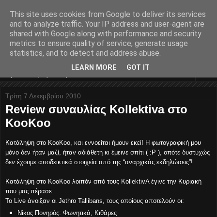
This site uses cookies from Google to deliver its services
Nyxteridas... divina
and to analyze traffic. Your IP address and user-agent are
shared with Google along with performance and security
melodia...
metrics to ensure quality of service, generate usage
statistics, and to detect and address abuse.
LEARN MORE
GOT IT
▼
Τρίτη 7 Δεκεμβρίου 2010
Review συναυλίας Kollektiva στο
KooKoo
Κατάληψη στο KooKoo, και εννοείται ήμουν εκεί! Η φωτογραφική μου
μόνο δεν ήταν μαζί, ήταν αδιάθετη κι έμεινε σπίτι ( :P ), οπότε δυστυχώς
δεν έχουμε αποδεικτικά στοιχεία από της “αναρχικάς εκδηλώσεις”!
Κατάληψη στο KooKoo λοιπόν από τους KollektivA έγινε την Κυριακή
που μας πέρασε.
Το Live άνοιξαν οι Jethro Tallibans, τους οποίους αποτελούν οι:
Νίκος Πονηρός: Φωνητικά, Κιθάρες